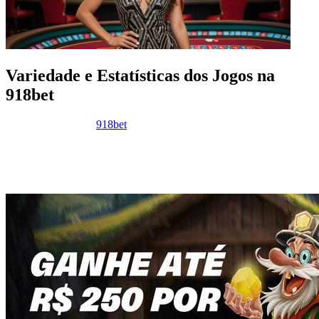
Variedade e Estatísticas dos Jogos na
918bet
Hoje, o catálogo da
918bet
conta com mais de 520 jogos,
distribuídos em: 240 slots, 60 jogos de mesa, 70 opções de cassino
ao vivo e 150 jogos inéditos só disponíveis para o Brasil. Segundo
Carlos Santos, jogador profissional e influenciador do cenário, "a
variedade é um ponto forte que não deixa o jogador entediado".