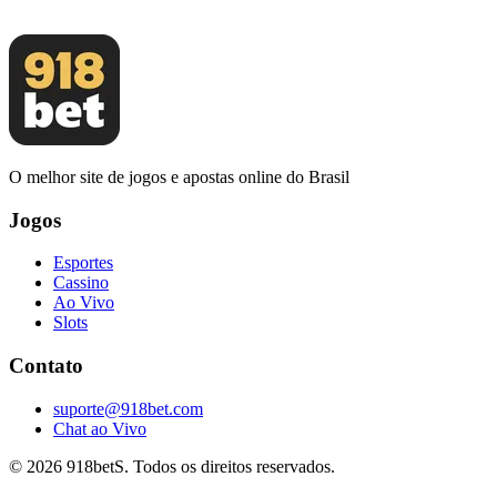
fechados."
O melhor site de jogos e apostas online do Brasil
Jogos
Esportes
Cassino
Ao Vivo
Slots
Contato
suporte@918bet.com
Chat ao Vivo
© 2026 918betS. Todos os direitos reservados.