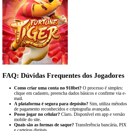
FAQ: Dúvidas Frequentes dos Jogadores
Como criar uma conta no 918bet?
O processo é simples:
clique em cadastro, preencha dados básicos e confirme via e-
mail.
A plataforma é segura para depósito?
Sim, utiliza métodos
de pagamento reconhecidos e criptografia avançada.
Posso jogar no celular?
Claro. Disponível em app e versão
mobile do site.
Quais são as formas de saque?
Transferência bancária, PIX
e carteiras digitais.