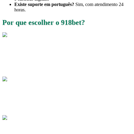
Existe suporte em português?
Sim, com atendimento 24
horas.
Por que escolher o 918bet?
Plataforma Segura
Usamos criptografia SSL com nível de segurança bancária e
sistemas antifraude certificados para proteger você em todas as
apostas.
+200 Jogos
Na 918bet, o cassino é completo: jogue slots temáticos, clássicos e
muito mais!