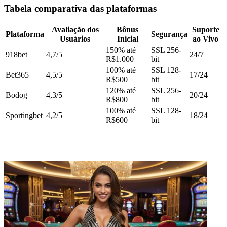
Tabela comparativa das plataformas
Avaliação dos
Bônus
Suporte
Plataforma
Segurança
Usuários
Inicial
ao Vivo
150% até
SSL 256-
918bet
4,7/5
24/7
R$1.000
bit
100% até
SSL 128-
Bet365
4,5/5
17/24
R$500
bit
120% até
SSL 256-
Bodog
4,3/5
20/24
R$800
bit
100% até
SSL 128-
Sportingbet
4,2/5
18/24
R$600
bit
(A tabela mostra que a 918bet conquista destaque não só nas ofertas
mas também no suporte.)