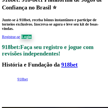
Confiança no Brasil ⭐️
Junte-se à 918bet, receba bônus instantâneo e participe de
torneios exclusivos. Inscreva-se agora e leve seu kit de boas-
vindas.
Registrar-se
Login
918bet:Faça seu registro e jogue com
revisões independentes!
História e Fundação da
918bet
Lançada em 2015 por um grupo de entusiastas do
cassino online da
pesada
, a
918bet
rapidamente ganhou espaço no mercado brasileiro
de jogos. Com foco em inovação e transparência, ela nasceu para
oferecer uma experiência superior aos jogadores, algo que as
plataformas globais muitas vezes deixavam a desejar. Segundo
dados de 2025 do órgão regulador local da indústria de jogos, mais
de 1 milhão de usuários ativos confiam nela diariamente.