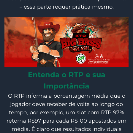
– essa parte requer prática mesmo.
Entenda o RTP e sua
Importância
O RTP informa a porcentagem média que o
jogador deve receber de volta ao longo do
tempo, por exemplo, um slot com RTP 97%
retorna R$97 para cada R$100 apostados em
média. É claro que resultados individuais