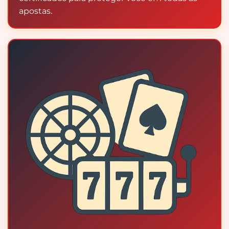
apostas.