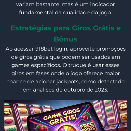
variam bastante, mas é um indicador
fundamental da qualidade do jogo.
Estratégias para Giros Grátis e
Bônus
Ao acessar
918bet login
, aproveite promoções
de giros grátis que podem ser usados em
games específicos. O truque é usar esses
giros em fases onde o jogo oferece maior
chance de acionar jackpots, como detectado
em análises de outubro de 2023.