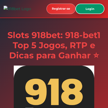
Registrar-se
Login
Slots 918bet: 918-bet1
Top 5 Jogos, RTP e
Dicas para Ganhar ⭐️