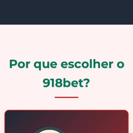
Por que escolher o
918bet?