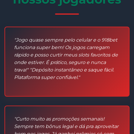
"Jogo quase sempre pelo celular e o 918bet
funciona super bem! Os jogos carregam
rápido e posso curtir meus slots favoritos de
onde estiver. É prático, seguro e nunca
trava!" "Depósito instantâneo e saque fácil.
Plataforma super confiável."
"Curto muito as promoções semanais!
Sempre tem bônus legal e dá pra aproveitar
bem nos jogos. Já ganhei prêmios só com