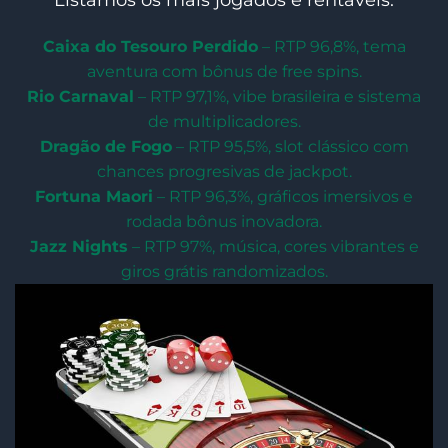
Caixa do Tesouro Perdido
– RTP 96,8%, tema
aventura com bônus de free spins.
Rio Carnaval
– RTP 97,1%, vibe brasileira e sistema
de multiplicadores.
Dragão de Fogo
– RTP 95,5%, slot clássico com
chances progresivas de jackpot.
Fortuna Maori
– RTP 96,3%, gráficos imersivos e
rodada bônus inovadora.
Jazz Nights
– RTP 97%, música, cores vibrantes e
giros grátis randomizados.